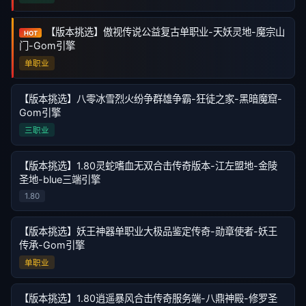
【版本挑选】傲视传说公益复古单职业-天妖灵地-魔宗山
HOT
门-Gom引擎
单职业
【版本挑选】八零冰雪烈火纷争群雄争霸-狂徒之家-黑暗魔窟-
Gom引擎
三职业
【版本挑选】1.80灵蛇嗜血无双合击传奇版本-江左盟地-金陵
圣地-blue三端引擎
1.80
【版本挑选】妖王神器单职业大极品鉴定传奇-勋章使者-妖王
传承-Gom引擎
单职业
【版本挑选】1.80逍遥暴风合击传奇服务端-八鼎神殿-修罗圣