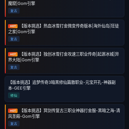
魔窟|Gom引擎
复古
【版本挑选】热血冰雪打金微变传奇版本|海外仙岛|狂徒
HOT
之家|Gom引擎
复古
【版本挑选】独创冰雪打金攻速三职业传奇|起源冰城|异
HOT
界大陆|Gom引擎
复古
【版本挑选】追梦传奇3暗黑修仙篇散职业-元宝开孔-神器副
本-GEE引擎
修仙
【版本挑选】冥剑传复古三职业神器打金服-黑暗之海-清
HOT
风圣殿-Gom引擎
复古