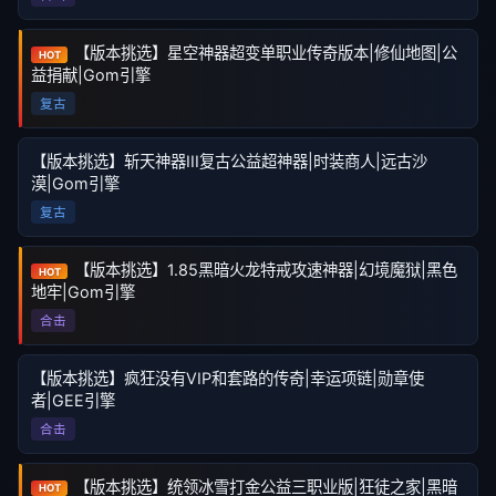
【版本挑选】星空神器超变单职业传奇版本|修仙地图|公
HOT
益捐献|Gom引擎
复古
【版本挑选】斩天神器III复古公益超神器|时装商人|远古沙
漠|Gom引擎
复古
【版本挑选】1.85黑暗火龙特戒攻速神器|幻境魔狱|黑色
HOT
地牢|Gom引擎
合击
【版本挑选】疯狂没有VIP和套路的传奇|幸运项链|勋章使
者|GEE引擎
合击
【版本挑选】统领冰雪打金公益三职业版|狂徒之家|黑暗
HOT